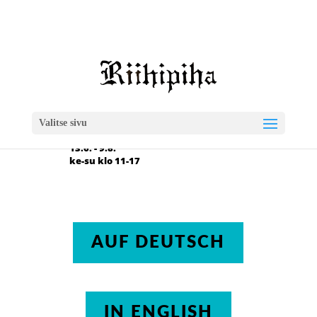
info@riihipiha.fi

Kuusirannantie 67
88270 Vuolijoki
Valitse sivu

Aukioloajat 2026
13.6. - 9.8.
ke-su klo 11-17
AUF DEUTSCH
IN ENGLISH